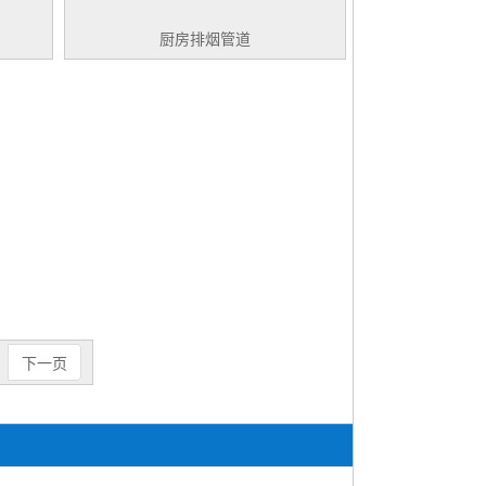
厨房排烟管道
下一页