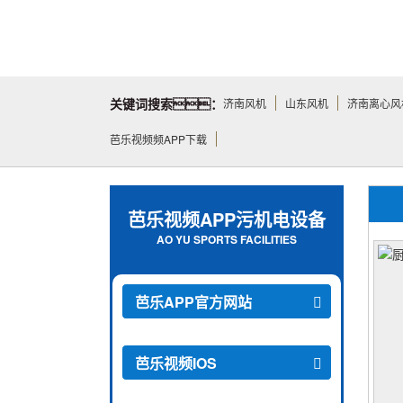
关键词搜索：
济南风机
山东风机
济南离心风
芭乐视频频APP下载
芭乐视频APP污机电设备
AO YU SPORTS FACILITIES
芭乐APP官方网站
芭乐视频IOS