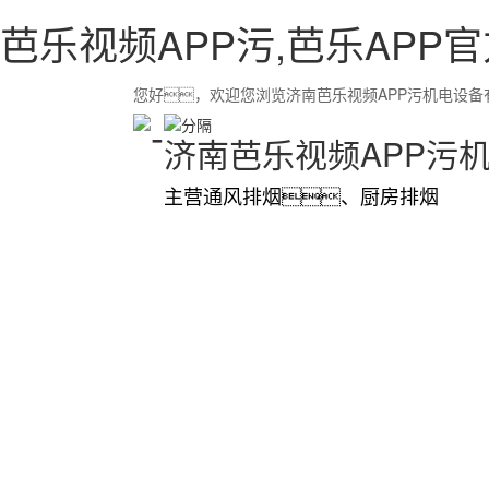
芭乐视频APP污,芭乐APP官
您好，欢迎您浏览济南芭乐视频APP污机电设备
济南芭乐视频APP污
主营通风排烟、厨房排烟
网站首页
关于芭乐视频APP污
芭乐视频