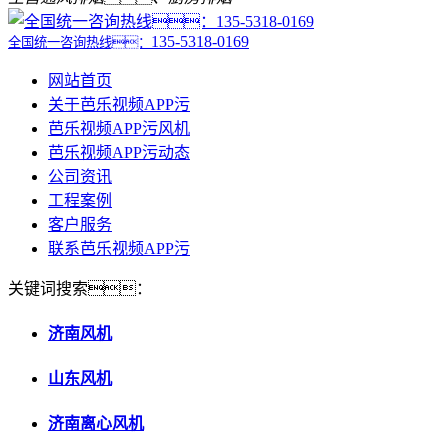
135-5318-0169
全国统一咨询热线：
网站首页
关于芭乐视频APP污
芭乐视频APP污风机
芭乐视频APP污动态
公司资讯
工程案例
客户服务
联系芭乐视频APP污
关键词搜索：
济南风机
山东风机
济南离心风机