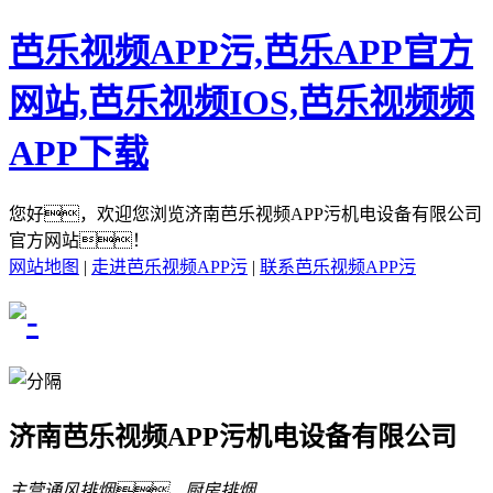
芭乐视频APP污,芭乐APP官方
网站,芭乐视频IOS,芭乐视频频
APP下载
您好，欢迎您浏览济南芭乐视频APP污机电设备有限公司
官方网站！
网站地图
|
走进芭乐视频APP污
|
联系芭乐视频APP污
济南芭乐视频APP污机电设备有限公司
主营通风排烟、厨房排烟