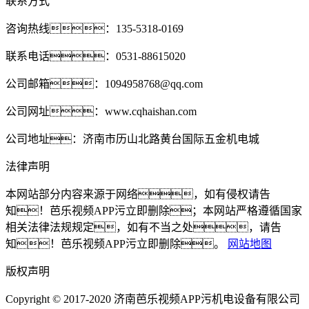
联系方式
咨询热线：135-5318-0169
联系电话：0531-88615020
公司邮箱：1094958768@qq.com
公司网址：www.cqhaishan.com
公司地址：济南市历山北路黄台国际五金机电城
法律声明
本网站部分内容来源于网络，如有侵权请告
知！芭乐视频APP污立即删除；本网站严格遵循国家
相关法律法规规定，如有不当之处，请告
知！芭乐视频APP污立即删除。
网站地图
版权声明
Copyright © 2017-2020 济南芭乐视频APP污机电设备有限公司