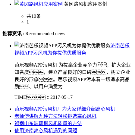
黄冈路风机应用案例
共10条
1
推荐资讯
/ Recommended news
济南芭乐
视频APP污风机为你提供优质服务
芭乐视频APP污风机 为提高企业竞争力，扩大企业
知名度，建立产品良好的口碑，树立企业
良好的形象。芭乐视频APP污本着一切追求高品
质、以用户满意为......
TIME：2017-05-17
芭乐视频APP污风机厂为大家详细介绍离心风机
老师傅讲解九种方法轻松挑选离心风机
辨别山东玻璃钢风机质量的方法
使用济南离心风机遇到的问题