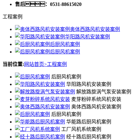
售后：0531-88615020
工程案例
奥体西路风机安装案例
华阳路风机安装案例
后厨风机案例
后厨风机案例
当前位置:
网站首页>
工程案例
后厨风机案例
华阳路风机安装案例
解放路旋涡气泵安装案例
麦芽粉碎系统风机安装
奥体西路风机安装案例
后厨风机案例
华能路后厨风机案例
工厂风机系统案例
经十路后厨风机案例