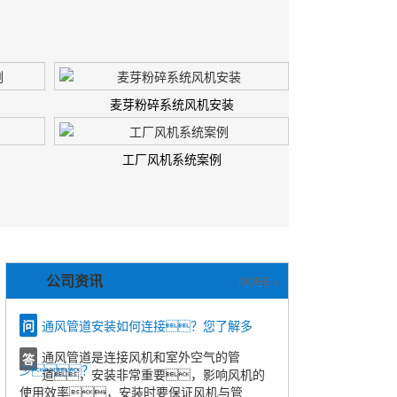
麦芽粉碎系统风机安装
工厂风机系统案例
公司资讯
MORE +
问
通风管道安装如何连接？您了解多
通风管道是连接风机和室外空气的管
答
少？
道，安装非常重要，影响风机的
使用效率，安装时要保证风机与管