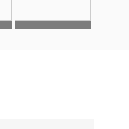
咨询热线
135-5318-0169
立即联系