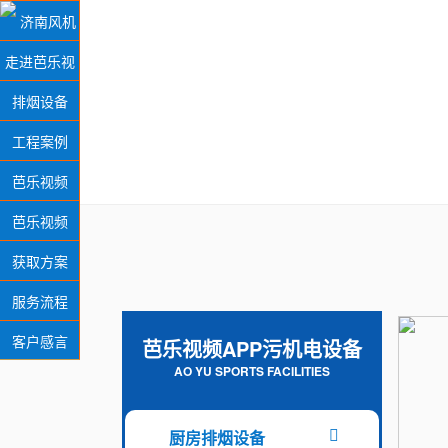
走进芭乐视
排烟设备
频APP污
1
工程案例
2
3
芭乐视频
APP污资讯
芭乐视频
APP污优势
获取方案
服务流程
客户感言
芭乐视频APP污机电设备
AO YU SPORTS FACILITIES
厨房排烟设备