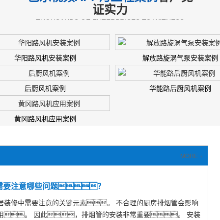
证实力
THOUSANDS OF ENTERPRISES TO WITNESS
华阳路风机安装案例
解放路旋涡气泵安装案例
后厨风机案例
华能路后厨风机案例
黄冈路风机应用案例
MORE +
需要注意哪些问题？
居装修中需要注意的关键元素。 不合理的厨房排烟管会影响
用。 因此，排烟管的安装非常重要。 安装