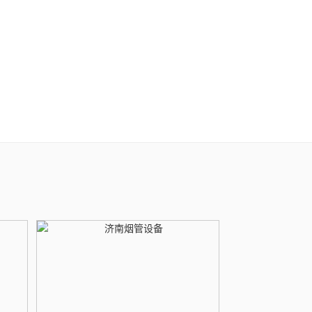
。公司坐落在美丽的泉城-济
导者。
排烟、芭乐视频IOS、
、锅炉引风机、工业排风
机、工程风机等产品。公司生
测手段完善，产品性能优良，
产品数量、设计标准均达到国内水
、废气处理设备的大型生产基地。
、雕刻机激光机等行业提供了产品